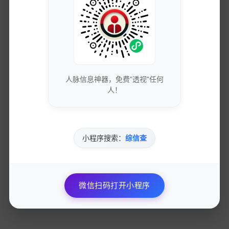
上一篇
《选择靠谱的婚姻家庭咨询师：专业推荐与实用指南》
下一篇
人脉信息神器，免费"透视"任何
《无畏契约外挂：透视自瞄辅助真的能100%防封吗？》
人！
相关文章
小程序搜索：
综信查
「用身份证号查婚姻状况的方法与步骤（限时有
效）」
微信扫码打开小程序
2025-10-31
69 次浏览
2023年教你如何查询他人婚姻状况的有效方法