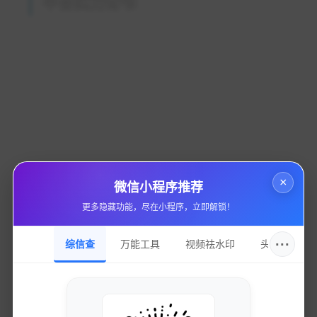
平台实力背书
最后，我们的平台不仅在功能上强大，在团队实力和资
源整合方面也具有明显的优势。我们的专业团队由多名
行业内资深人士组成，具备丰富的法律知识和深厚的心
理学理论背景，确保了信息获取和处理过程的合法合
规。
与此同时，我们与多家民政局建立战略合作关系，确保
信息源的权威性。这不仅为用户提供了更高质量的数据
支持，也提升了平台的公信力，用户能够更加放心地使
×
微信小程序推荐
用我们的服务。
更多隐藏功能，尽在小程序，立即解锁！
···
综信查
万能工具
视频祛水印
头像圈
0
点赞
分享文章